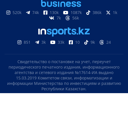
520k
74k
130k
1087k
386k
1k
7k
56k
851
3k
33k
10
9k
24
Свидетельство о постановке на учет, переучет
периодического печатного издания, информационного
агентства и сетевого издания №17614-ИА выдано
15.03.2019 Комитетом связи, информатизации и
информации Министерства по инвестициям и развитию
Республики Казахстан.
Свидетельство о постановке на учет отечественного
телерадио канала №KZ23VJB00000123 выдано 08.09.2016
Комитетом связи, информатизации и информации
Министерства по инвестициям и развитию Республики
Казахстан.