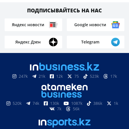
ПОДПИСЫВАЙТЕСЬ НА НАС
Яндекс новости
Google новости
Яндекс Дзен
Telegram
247k
21k
12k
75
523k
17k
520k
74k
130k
1087k
386k
1k
7k
56k