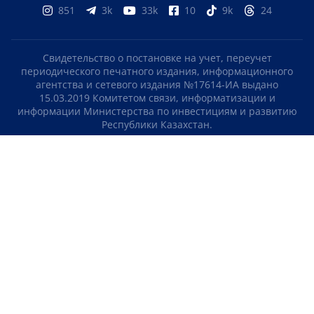
851
3k
33k
10
9k
24
Свидетельство о постановке на учет, переучет
периодического печатного издания, информационного
агентства и сетевого издания №17614-ИА выдано
15.03.2019 Комитетом связи, информатизации и
информации Министерства по инвестициям и развитию
Республики Казахстан.
Свидетельство о постановке на учет отечественного
телерадио канала №KZ23VJB00000123 выдано 08.09.2016
Комитетом связи, информатизации и информации
Министерства по инвестициям и развитию Республики
Казахстан.
СОГЛАШЕНИЕ ОБ ИСПОЛЬЗОВАНИИ МАТЕРИАЛОВ
О НАС
КОНТАКТЫ
ТЕЛЕПРОЕКТЫ
ВАКАНСИИ
РЕЙТИНГИ