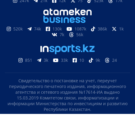
247k
21k
12k
75
523k
17k
520k
74k
130k
1087k
386k
1k
7k
56k
851
3k
33k
10
9k
24
Свидетельство о постановке на учет, переучет
периодического печатного издания, информационного
агентства и сетевого издания №17614-ИА выдано
15.03.2019 Комитетом связи, информатизации и
информации Министерства по инвестициям и развитию
Республики Казахстан.
Свидетельство о постановке на учет отечественного
телерадио канала №KZ23VJB00000123 выдано 08.09.2016
Комитетом связи, информатизации и информации