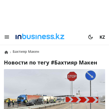
KZ
Бахтияр Макен
Новости по тегу #
Бахтияр Макен