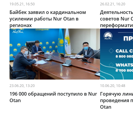
19.05.21, 16:50
26.02.21, 16:20
Байбек заявил о кардинальном
Деятельност
усилении работы Nur Otan в
советов Nur 
регионах
переформати
23.06.20, 13:20
10.06.20, 10:48
196 000 обращений поступило в Nur
Горячую лин
Otan
проведения п
Otan