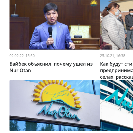
02.02.22, 15:50
25.10.21, 16:38
Байбек объяснил, почему ушел из
Как будут ст
Nur Otan
предпринима
селах, расска