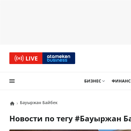
LIVE
БИЗНЕС
ФИНАН
Бауыржан Байбек
Новости по тегу #
Бауыржан Б