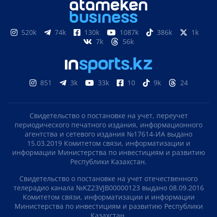
520k
74k
130k
1087k
386k
1k
7k
56k
851
3k
33k
10
9k
24
Свидетельство о постановке на учет, переучет
периодического печатного издания, информационного
агентства и сетевого издания №17614-ИА выдано
15.03.2019 Комитетом связи, информатизации и
информации Министерства по инвестициям и развитию
Республики Казахстан.
Свидетельство о постановке на учет отечественного
телерадио канала №KZ23VJB00000123 выдано 08.09.2016
Комитетом связи, информатизации и информации
Министерства по инвестициям и развитию Республики
Казахстан.