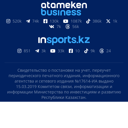
520k
74k
130k
1087k
386k
1k
7k
56k
851
3k
33k
10
9k
24
Свидетельство о постановке на учет, переучет
периодического печатного издания, информационного
агентства и сетевого издания №17614-ИА выдано
15.03.2019 Комитетом связи, информатизации и
информации Министерства по инвестициям и развитию
Республики Казахстан.
Свидетельство о постановке на учет отечественного
телерадио канала №KZ23VJB00000123 выдано 08.09.2016
Комитетом связи, информатизации и информации
Министерства по инвестициям и развитию Республики