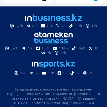
247k
21k
12k
75
523k
17k
520k
74k
130k
1087k
386k
1k
7k
56k
851
3k
33k
10
9k
24
Свидетельство о постановке на учет, переучет
периодического печатного издания, информационного
агентства и сетевого издания №17614-ИА выдано
15.03.2019 Комитетом связи, информатизации и