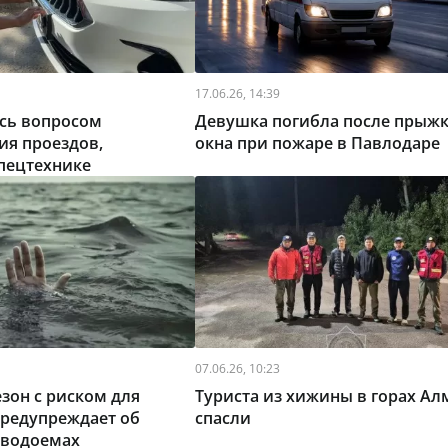
17.06.26, 14:39
ись вопросом
Девушка погибла после прыжк
ия проездов,
окна при пожаре в Павлодаре
пецтехнике
07.06.26, 10:23
зон с риском для
Туриста из хижины в горах Ал
предупреждает об
спасли
 водоемах