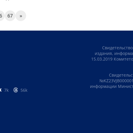
6
67
»
Свидетельство
издания, информа
15.03.2019 Комите
Свидетельс
№KZ23VJB000001
информации Министе
7k
56k