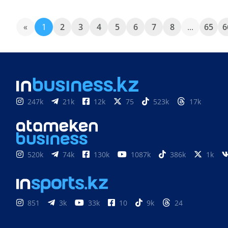
«
1
2
3
4
5
6
7
8
...
65
6
247k
21k
12k
75
523k
17k
520k
74k
130k
1087k
386k
1k
851
3k
33k
10
9k
24