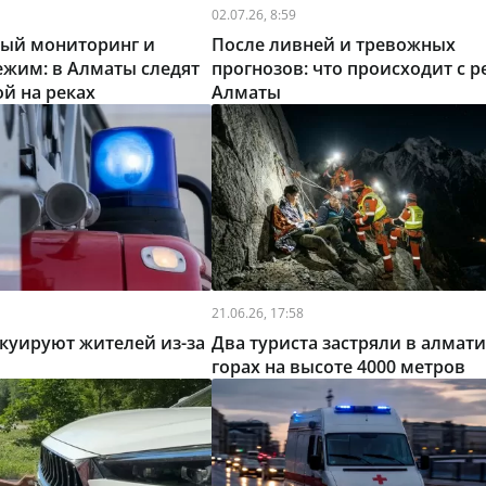
02.07.26, 8:59
ный мониторинг и
После ливней и тревожных
жим: в Алматы следят
прогнозов: что происходит с 
ой на реках
Алматы
21.06.26, 17:58
куируют жителей из-за
Два туриста застряли в алмат
горах на высоте 4000 метров