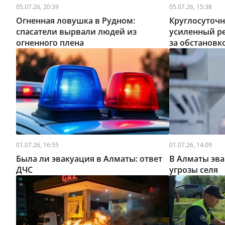
05.07.26, 20:39
05.07.26, 15:38
Огненная ловушка в Рудном:
Круглосуточ
спасатели вырвали людей из
усиленный ре
огненного плена
за обстановк
01.07.26, 16:55
01.07.26, 14:09
Была ли эвакуация в Алматы: ответ
В Алматы эва
ДЧС
угрозы селя