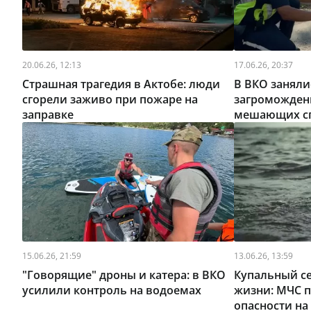
20.06.26, 12:13
17.06.26, 20:37
Страшная трагедия в Актобе: люди
В ВКО занял
сгорели заживо при пожаре на
загроможден
заправке
мешающих с
15.06.26, 21:59
13.06.26, 13:59
"Говорящие" дроны и катера: в ВКО
Купальный се
усилили контроль на водоемах
жизни: МЧС 
опасности на