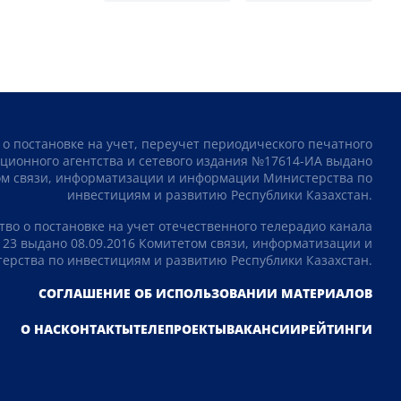
 о постановке на учет, переучет периодического печатного
ционного агентства и сетевого издания №17614-ИА выдано
том связи, информатизации и информации Министерства по
инвестициям и развитию Республики Казахстан.
тво о постановке на учет отечественного телерадио канала
23 выдано 08.09.2016 Комитетом связи, информатизации и
рства по инвестициям и развитию Республики Казахстан.
СОГЛАШЕНИЕ ОБ ИСПОЛЬЗОВАНИИ МАТЕРИАЛОВ
О НАС
КОНТАКТЫ
ТЕЛЕПРОЕКТЫ
ВАКАНСИИ
РЕЙТИНГИ