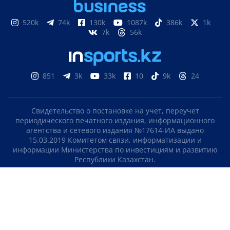
520k
74k
130k
1087k
386k
1k
7k
56k
851
3k
33k
10
9k
24
Свидетельство о постановке на учет, переучет
периодического печатного издания, информационного
агентства и сетевого издания №17614-ИА выдано
15.03.2019 Комитетом связи, информатизации и
информации Министерства по инвестициям и развитию
Республики Казахстан.
Свидетельство о постановке на учет отечественного
телерадио канала №KZ23VJB00000123 выдано 08.09.2016
Комитетом связи, информатизации и информации
Министерства по инвестициям и развитию Республики
Казахстан.