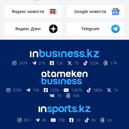
Яндекс новости
Google новости
Яндекс Дзен
Telegram
247k
21k
12k
75
523k
17k
520k
74k
130k
1087k
386k
1k
7k
56k
851
3k
33k
10
9k
24