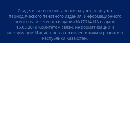
Свидетельство о постановке на учет, переучет
периодического печатного издания, информационного
агентства и сетевого издания №17614-ИА выдано
15.03.2019 Комитетом связи, информатизации и
информации Министерства по инвестициям и развитию
Республики Казахстан.
Свидетельство о постановке на учет отечественного
телерадио канала №KZ23VJB00000123 выдано 08.09.2016
Комитетом связи, информатизации и информации
Министерства по инвестициям и развитию Республики
Казахстан.
СОГЛАШЕНИЕ ОБ ИСПОЛЬЗОВАНИИ МАТЕРИАЛОВ
О НАС
КОНТАКТЫ
ТЕЛЕПРОЕКТЫ
ВАКАНСИИ
РЕЙТИНГИ
Медиахолдинг «Atameken Business»