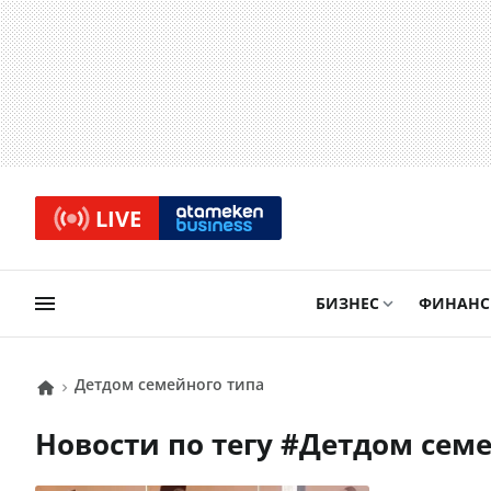
LIVE
БИЗНЕС
ФИНАН
детдом семейного типа
Новости по тегу #
детдом сем