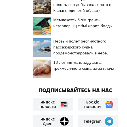
нелегально добывала золото в
Кызылординской области
Мемлекеттік білім гранты
иегерлерінің тізімі жария болды
Первый полёт беспилотного
пассажирского судна
продемонстрировали в небе
Астаны
18-летняя мать задушила
трёхмесячного сына из-за плача
ПОДПИСЫВАЙТЕСЬ НА НАС
Яндекс
Google
новости
новости
Яндекс
Telegram
Дзен