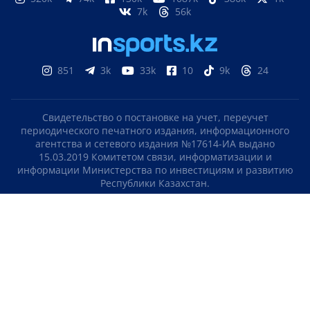
7k
56k
851
3k
33k
10
9k
24
Свидетельство о постановке на учет, переучет
периодического печатного издания, информационного
агентства и сетевого издания №17614-ИА выдано
15.03.2019 Комитетом связи, информатизации и
информации Министерства по инвестициям и развитию
Республики Казахстан.
Свидетельство о постановке на учет отечественного
телерадио канала №KZ23VJB00000123 выдано 08.09.2016
Комитетом связи, информатизации и информации
Министерства по инвестициям и развитию Республики
Казахстан.
СОГЛАШЕНИЕ ОБ ИСПОЛЬЗОВАНИИ МАТЕРИАЛОВ