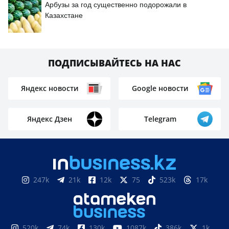
Арбузы за год существенно подорожали в
Казахстане
ПОДПИСЫВАЙТЕСЬ НА НАС
Яндекс новости
Google новости
Яндекс Дзен
Telegram
247k
21k
12k
75
523k
17k
520k
74k
130k
1087k
386k
1k