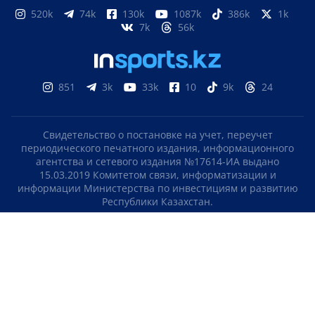
520k
74k
130k
1087k
386k
1k
7k
56k
851
3k
33k
10
9k
24
Свидетельство о постановке на учет, переучет
периодического печатного издания, информационного
агентства и сетевого издания №17614-ИА выдано
15.03.2019 Комитетом связи, информатизации и
информации Министерства по инвестициям и развитию
Республики Казахстан.
Свидетельство о постановке на учет отечественного
телерадио канала №KZ23VJB00000123 выдано 08.09.2016
Комитетом связи, информатизации и информации
Министерства по инвестициям и развитию Республики
Казахстан.
СОГЛАШЕНИЕ ОБ ИСПОЛЬЗОВАНИИ МАТЕРИАЛОВ