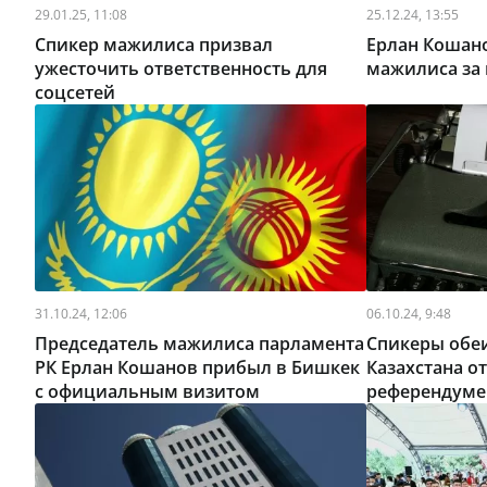
29.01.25, 11:08
25.12.24, 13:55
Спикер мажилиса призвал
Ерлан Кошано
ужесточить ответственность для
мажилиса за 
соцсетей
31.10.24, 12:06
06.10.24, 9:48
Председатель мажилиса парламента
Спикеры обеи
РК Ерлан Кошанов прибыл в Бишкек
Казахстана о
с официальным визитом
референдуме