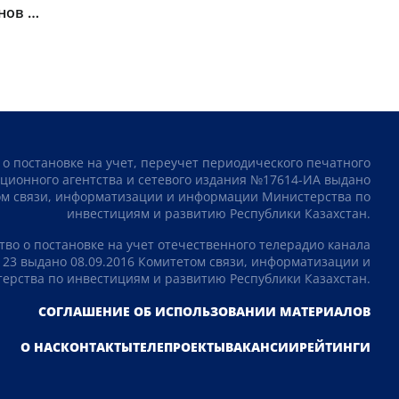
нов на
 о постановке на учет, переучет периодического печатного
ционного агентства и сетевого издания №17614-ИА выдано
том связи, информатизации и информации Министерства по
инвестициям и развитию Республики Казахстан.
тво о постановке на учет отечественного телерадио канала
23 выдано 08.09.2016 Комитетом связи, информатизации и
рства по инвестициям и развитию Республики Казахстан.
СОГЛАШЕНИЕ ОБ ИСПОЛЬЗОВАНИИ МАТЕРИАЛОВ
О НАС
КОНТАКТЫ
ТЕЛЕПРОЕКТЫ
ВАКАНСИИ
РЕЙТИНГИ