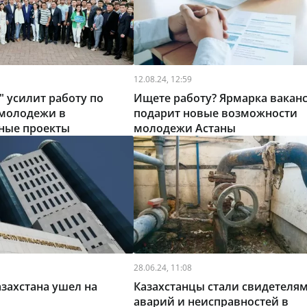
12.08.24, 12:59
" усилит работу по
Ищете работу? Ярмарка вакан
молодежи в
подарит новые возможности
нные проекты
молодежи Астаны
28.06.24, 11:08
захстана ушел на
Казахстанцы стали свидетеля
аварий и неисправностей в