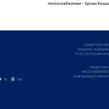
теплоснабжении – Ерлан Коша
закрытии сессии парламента
Свидетельство
издания, информа
15.03.2019 Комите
Свидетельс
№KZ23VJB000001
информации Министе
7k
56k