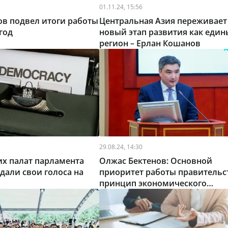
01.11.24, 15:56
в подвел итоги работы
Центральная Азия переживает
год
новый этап развития как еди
регион – Ерлан Кошанов
29.08.24, 14:30
х палат парламента
Олжас Бектенов: Основной
тдали свои голоса на
приоритет работы правительс
принцип экономического
патриотизма