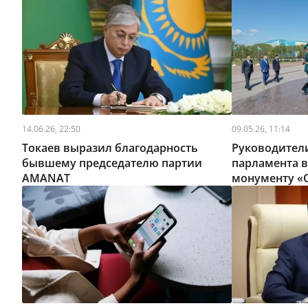
14.06.26, 22:50
09.05.26, 11:14
Токаев выразил благодарность
Руководители
бывшему председателю партии
парламента 
AMANAT
монументу «