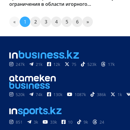
ограничения в области игорного
бизнеса
«
1
2
3
4
5
6
»
247k
21k
12k
75
523k
17k
520k
74k
130k
1087k
386k
1k
851
3k
33k
10
9k
24