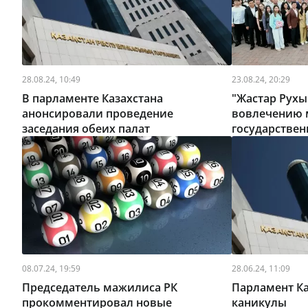
28.08.24, 10:49
23.08.24, 20:29
В парламенте Казахстана
"Жастар Рухы
анонсировали проведение
вовлечению 
заседания обеих палат
государстве
08.07.24, 19:59
28.06.24, 11:09
Председатель мажилиса РК
Парламент Ка
прокомментировал новые
каникулы