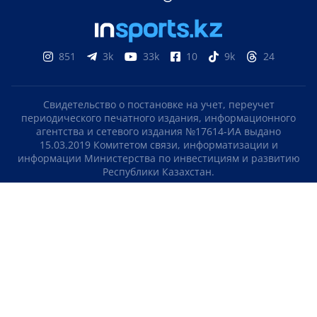
851
3k
33k
10
9k
24
Свидетельство о постановке на учет, переучет
периодического печатного издания, информационного
агентства и сетевого издания №17614-ИА выдано
15.03.2019 Комитетом связи, информатизации и
информации Министерства по инвестициям и развитию
Республики Казахстан.
Свидетельство о постановке на учет отечественного
телерадио канала №KZ23VJB00000123 выдано 08.09.2016
Комитетом связи, информатизации и информации
Министерства по инвестициям и развитию Республики
Казахстан.
СОГЛАШЕНИЕ ОБ ИСПОЛЬЗОВАНИИ МАТЕРИАЛОВ