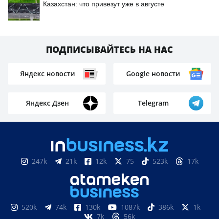
Казахстан: что привезут уже в августе
ПОДПИСЫВАЙТЕСЬ НА НАС
Яндекс новости
Google новости
Яндекс Дзен
Telegram
247k
21k
12k
75
523k
17k
520k
74k
130k
1087k
386k
1k
7k
56k