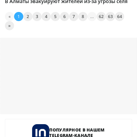
В Алматы эвакуируют жителей из-за угрозы селя
«
1
2
3
4
5
6
7
8
...
62
63
64
»