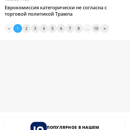
Еврокомиссия категорически не согласна с
торговой политикой Трампа
«
1
2
3
4
5
6
7
8
...
10
»