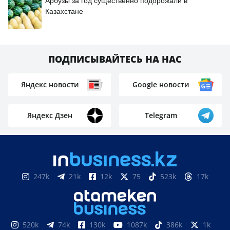
Арбузы за год существенно подорожали в
Казахстане
ПОДПИСЫВАЙТЕСЬ НА НАС
Яндекс новости
Google новости
Яндекс Дзен
Telegram
247k
21k
12k
75
523k
17k
520k
74k
130k
1087k
386k
1k