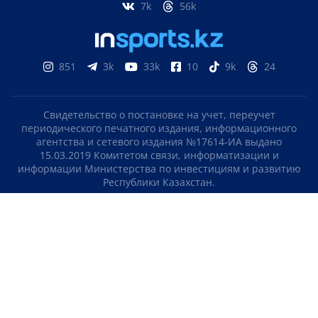
7k
56k
851
3k
33k
10
9k
24
Свидетельство о постановке на учет, переучет
периодического печатного издания, информационного
агентства и сетевого издания №17614-ИА выдано
15.03.2019 Комитетом связи, информатизации и
информации Министерства по инвестициям и развитию
Республики Казахстан.
Свидетельство о постановке на учет отечественного
телерадио канала №KZ23VJB00000123 выдано 08.09.2016
Комитетом связи, информатизации и информации
Министерства по инвестициям и развитию Республики
Казахстан.
СОГЛАШЕНИЕ ОБ ИСПОЛЬЗОВАНИИ МАТЕРИАЛОВ