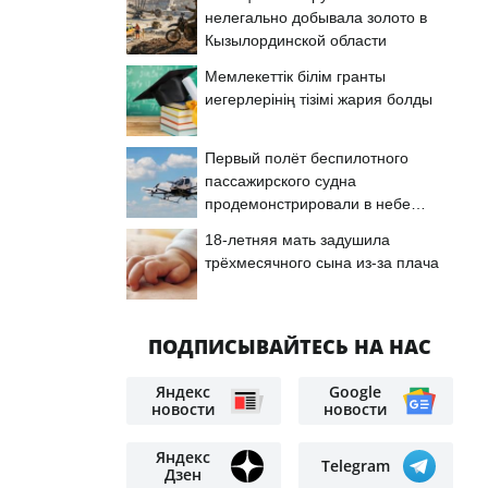
нелегально добывала золото в
Кызылординской области
Мемлекеттік білім гранты
иегерлерінің тізімі жария болды
Первый полёт беспилотного
пассажирского судна
продемонстрировали в небе
Астаны
18-летняя мать задушила
трёхмесячного сына из-за плача
ПОДПИСЫВАЙТЕСЬ НА НАС
Яндекс
Google
новости
новости
Яндекс
Telegram
Дзен