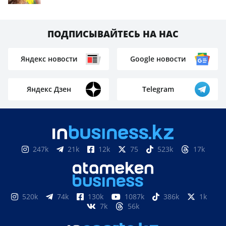
ПОДПИСЫВАЙТЕСЬ НА НАС
Яндекс новости
Google новости
Яндекс Дзен
Telegram
247k
21k
12k
75
523k
17k
520k
74k
130k
1087k
386k
1k
7k
56k