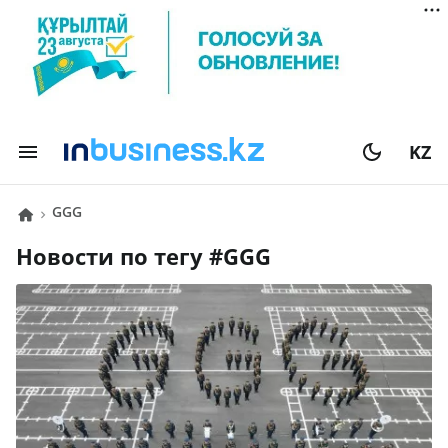
KZ
GGG
Новости по тегу #
GGG