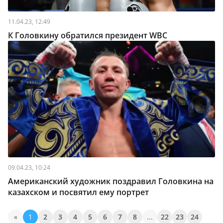
11.04.23, 12:49
К Головкину обратился президент WBC
09.04.23, 10:24
Американский художник поздравил Головкина на
казахском и посвятил ему портрет
«
1
2
3
4
5
6
7
8
...
22
23
24