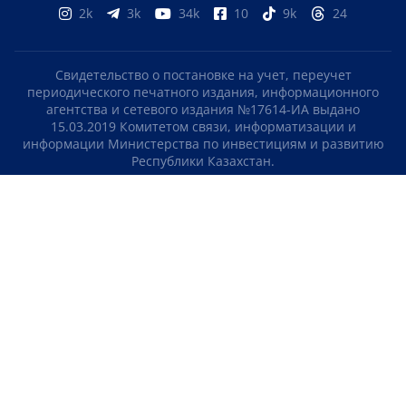
2k
3k
34k
10
9k
24
Свидетельство о постановке на учет, переучет
периодического печатного издания, информационного
агентства и сетевого издания №17614-ИА выдано
15.03.2019 Комитетом связи, информатизации и
информации Министерства по инвестициям и развитию
Республики Казахстан.
Свидетельство о постановке на учет отечественного
телерадио канала №KZ23VJB00000123 выдано 08.09.2016
Комитетом связи, информатизации и информации
Министерства по инвестициям и развитию Республики
Казахстан.
СОГЛАШЕНИЕ ОБ ИСПОЛЬЗОВАНИИ МАТЕРИАЛОВ
О НАС
КОНТАКТЫ
ТЕЛЕПРОЕКТЫ
ВАКАНСИИ
РЕЙТИНГИ