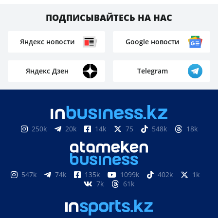
ПОДПИСЫВАЙТЕСЬ НА НАС
Яндекс новости
Google новости
Яндекс Дзен
Telegram
250k
20k
14k
75
548k
18k
547k
74k
135k
1099k
402k
1k
7k
61k