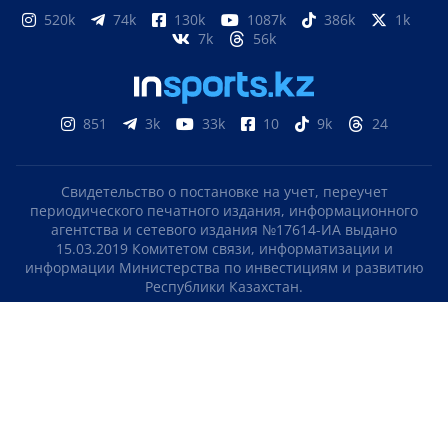
520k
74k
130k
1087k
386k
1k
7k
56k
851
3k
33k
10
9k
24
Свидетельство о постановке на учет, переучет
периодического печатного издания, информационного
агентства и сетевого издания №17614-ИА выдано
15.03.2019 Комитетом связи, информатизации и
информации Министерства по инвестициям и развитию
Республики Казахстан.
Свидетельство о постановке на учет отечественного
телерадио канала №KZ23VJB00000123 выдано 08.09.2016
Комитетом связи, информатизации и информации
Министерства по инвестициям и развитию Республики
Казахстан.
СОГЛАШЕНИЕ ОБ ИСПОЛЬЗОВАНИИ МАТЕРИАЛОВ