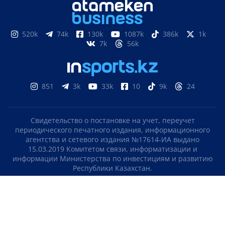
520k
74k
130k
1087k
386k
1k
7k
56k
851
3k
33k
10
9k
24
Свидетельство о постановке на учет, переучет
периодического печатного издания, информационного
агентства и сетевого издания №17614-ИА выдано
15.03.2019 Комитетом связи, информатизации и
информации Министерства по инвестициям и развитию
Республики Казахстан.
Свидетельство о постановке на учет отечественного
телерадио канала №KZ23VJB00000123 выдано 08.09.2016
Комитетом связи, информатизации и информации
Министерства по инвестициям и развитию Республики
Казахстан.