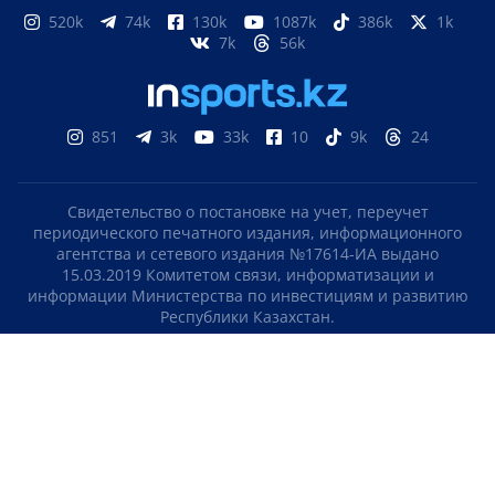
520k
74k
130k
1087k
386k
1k
7k
56k
851
3k
33k
10
9k
24
Свидетельство о постановке на учет, переучет
периодического печатного издания, информационного
агентства и сетевого издания №17614-ИА выдано
15.03.2019 Комитетом связи, информатизации и
информации Министерства по инвестициям и развитию
Республики Казахстан.
Свидетельство о постановке на учет отечественного
телерадио канала №KZ23VJB00000123 выдано 08.09.2016
Комитетом связи, информатизации и информации
Министерства по инвестициям и развитию Республики
Казахстан.
СОГЛАШЕНИЕ ОБ ИСПОЛЬЗОВАНИИ МАТЕРИАЛОВ