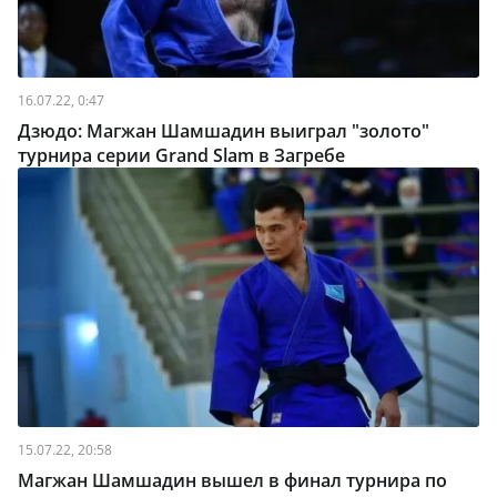
16.07.22, 0:47
Дзюдо: Магжан Шамшадин выиграл "золото"
турнира серии Grand Slam в Загребе
15.07.22, 20:58
Магжан Шамшадин вышел в финал турнира по