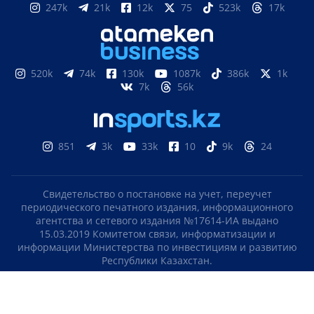
247k
21k
12k
75
523k
17k
520k
74k
130k
1087k
386k
1k
7k
56k
851
3k
33k
10
9k
24
Свидетельство о постановке на учет, переучет
периодического печатного издания, информационного
агентства и сетевого издания №17614-ИА выдано
15.03.2019 Комитетом связи, информатизации и
информации Министерства по инвестициям и развитию
Республики Казахстан.
Свидетельство о постановке на учет отечественного
телерадио канала №KZ23VJB00000123 выдано 08.09.2016
Комитетом связи, информатизации и информации