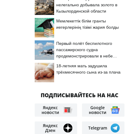
нелегально добывала золото в
Кызылординской области
Мемлекеттік білім гранты
иегерлерінің тізімі жария болды
Первый полёт беспилотного
пассажирского судна
продемонстрировали в небе
Астаны
18-летняя мать задушила
трёхмесячного сына из-за плача
ПОДПИСЫВАЙТЕСЬ НА НАС
Яндекс
Google
новости
новости
Яндекс
Telegram
Дзен