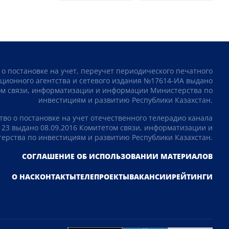
 о постановке на учет, переучет периодического печатного
ционного агентства и сетевого издания №17614-ИА выдано
том связи, информатизации и информации Министерства по
инвестициям и развитию Республики Казахстан.
тво о постановке на учет отечественного телерадио канала
23 выдано 08.09.2016 Комитетом связи, информатизации и
рства по инвестициям и развитию Республики Казахстан.
СОГЛАШЕНИЕ ОБ ИСПОЛЬЗОВАНИИ МАТЕРИАЛОВ
О НАС
КОНТАКТЫ
ТЕЛЕПРОЕКТЫ
ВАКАНСИИ
РЕЙТИНГИ
Подпишитесь на наш Telegram канал!
Узнавайте о новостях первыми