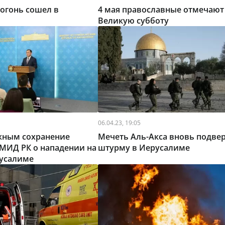
огонь сошел в
4 мая православные отмечают
Великую субботу
06.04.23, 19:05
жным сохранение
Мечеть Аль-Акса вновь подве
– МИД РК о нападении на
штурму в Иерусалиме
русалиме