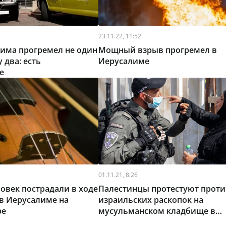
23.11.22, 11:52
има прогремел не один
Мощный взрыв прогремел в
у два: есть
Иерусалиме
е
01.11.21, 8:26
ловек пострадали в ходе
Палестинцы протестуют проти
в Иерусалиме на
израильских раскопок на
ре
мусульманском кладбище в
Иерусалиме