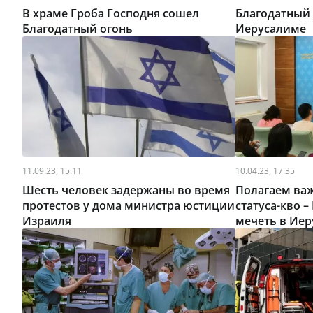
В храме Гроба Господня сошел
Благодатный 
Благодатный огонь
Иерусалиме
11.09.23, 15:11
10.04.23, 17:35
Шесть человек задержаны во время
Полагаем ва
протестов у дома министра юстиции
статуса-кво 
Израиля
мечеть в Ие