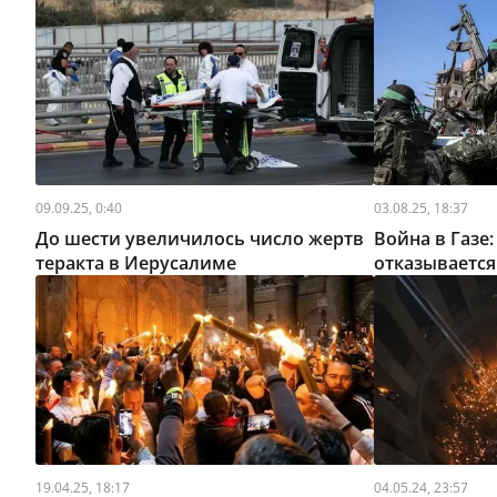
09.09.25, 0:40
03.08.25, 18:37
До шести увеличилось число жертв
Война в Газе
теракта в Иерусалиме
отказываетс
19.04.25, 18:17
04.05.24, 23:57