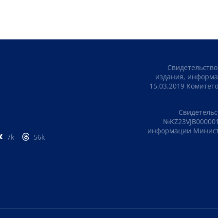
Свидетельство
издания, информа
15.03.2019 Комите
Свидетельс
№KZ23VJB000001
информации Министе
7k
56k