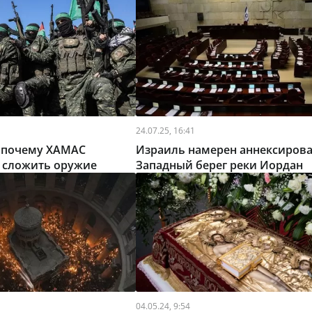
24.07.25, 16:41
: почему ХАМАС
Израиль намерен аннексирова
я сложить оружие
Западный берег реки Иордан
04.05.24, 9:54