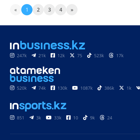
«
1
2
3
4
»
247k
21k
12k
75
523k
17k
520k
74k
130k
1087k
386k
1k
851
3k
33k
10
9k
24