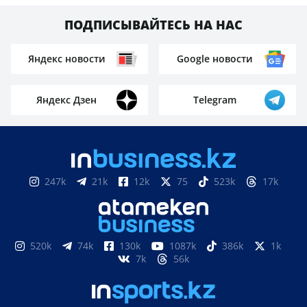
ПОДПИСЫВАЙТЕСЬ НА НАС
Яндекс новости
Google новости
Яндекс Дзен
Telegram
247k
21k
12k
75
523k
17k
520k
74k
130k
1087k
386k
1k
7k
56k