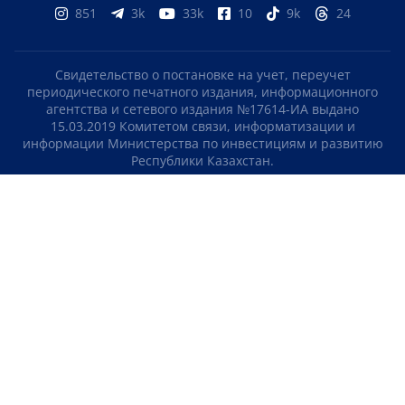
851
3k
33k
10
9k
24
Свидетельство о постановке на учет, переучет
периодического печатного издания, информационного
агентства и сетевого издания №17614-ИА выдано
15.03.2019 Комитетом связи, информатизации и
информации Министерства по инвестициям и развитию
Республики Казахстан.
Свидетельство о постановке на учет отечественного
телерадио канала №KZ23VJB00000123 выдано 08.09.2016
Комитетом связи, информатизации и информации
Министерства по инвестициям и развитию Республики
Казахстан.
СОГЛАШЕНИЕ ОБ ИСПОЛЬЗОВАНИИ МАТЕРИАЛОВ
О НАС
КОНТАКТЫ
ТЕЛЕПРОЕКТЫ
ВАКАНСИИ
РЕЙТИНГИ