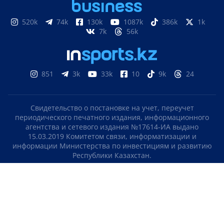
520k
74k
130k
1087k
386k
1k
7k
56k
851
3k
33k
10
9k
24
Свидетельство о постановке на учет, переучет
периодического печатного издания, информационного
агентства и сетевого издания №17614-ИА выдано
15.03.2019 Комитетом связи, информатизации и
информации Министерства по инвестициям и развитию
Республики Казахстан.
Свидетельство о постановке на учет отечественного
телерадио канала №KZ23VJB00000123 выдано 08.09.2016
Комитетом связи, информатизации и информации
Министерства по инвестициям и развитию Республики
Казахстан.