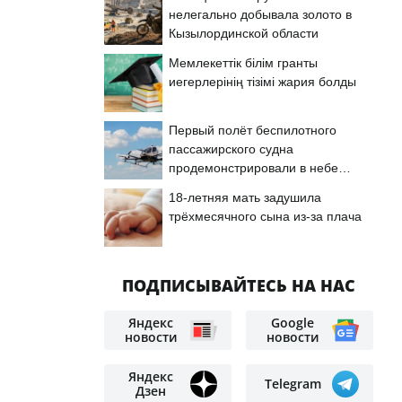
нелегально добывала золото в
Кызылординской области
Мемлекеттік білім гранты
иегерлерінің тізімі жария болды
Первый полёт беспилотного
пассажирского судна
продемонстрировали в небе
Астаны
18-летняя мать задушила
трёхмесячного сына из-за плача
ПОДПИСЫВАЙТЕСЬ НА НАС
Яндекс
Google
новости
новости
Яндекс
Telegram
Дзен