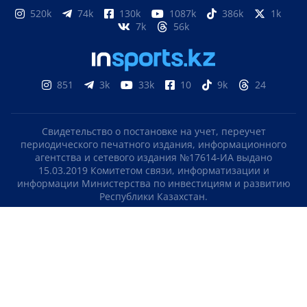
520k
74k
130k
1087k
386k
1k
7k
56k
851
3k
33k
10
9k
24
Свидетельство о постановке на учет, переучет
периодического печатного издания, информационного
агентства и сетевого издания №17614-ИА выдано
15.03.2019 Комитетом связи, информатизации и
информации Министерства по инвестициям и развитию
Республики Казахстан.
Свидетельство о постановке на учет отечественного
телерадио канала №KZ23VJB00000123 выдано 08.09.2016
Комитетом связи, информатизации и информации
Министерства по инвестициям и развитию Республики
Казахстан.
СОГЛАШЕНИЕ ОБ ИСПОЛЬЗОВАНИИ МАТЕРИАЛОВ