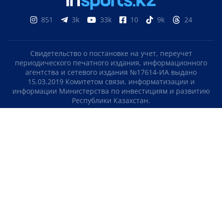
851
3k
33k
10
9k
24
Свидетельство о постановке на учет, переучет
периодического печатного издания, информационного
агентства и сетевого издания №17614-ИА выдано
15.03.2019 Комитетом связи, информатизации и
информации Министерства по инвестициям и развитию
Республики Казахстан.
Свидетельство о постановке на учет отечественного
телерадио канала №KZ23VJB00000123 выдано 08.09.2016
Комитетом связи, информатизации и информации
Министерства по инвестициям и развитию Республики
Казахстан.
СОГЛАШЕНИЕ ОБ ИСПОЛЬЗОВАНИИ МАТЕРИАЛОВ
О НАС
КОНТАКТЫ
ТЕЛЕПРОЕКТЫ
ВАКАНСИИ
РЕЙТИНГИ