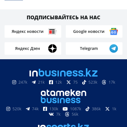
ПОДПИСЫВАЙТЕСЬ НА НАС
Яндекс новости
Google новости
Яндекс Дзен
Telegram
247k
21k
12k
75
523k
17k
520k
74k
130k
1087k
386k
1k
7k
56k