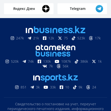
Яндекс Дзен
Telegram
247k
21k
12k
75
523k
17k
520k
74k
130k
1087k
386k
1k
7k
56k
851
3k
33k
10
9k
24
Свидетельство о постановке на учет, переучет
периодического печатного издания, информационного