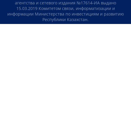
агентства и сетевого издания №17614-ИА выдано
15.03.2019 Комитетом связи, информатизации и
информации Министерства по инвестициям и развитию
Республики Казахстан.
Свидетельство о постановке на учет отечественного
телерадио канала №KZ23VJB00000123 выдано 08.09.2016
Комитетом связи, информатизации и информации
Министерства по инвестициям и развитию Республики
Казахстан.
СОГЛАШЕНИЕ ОБ ИСПОЛЬЗОВАНИИ МАТЕРИАЛОВ
О НАС
КОНТАКТЫ
ТЕЛЕПРОЕКТЫ
ВАКАНСИИ
РЕЙТИНГИ
Медиахолдинг «Atameken Business»
ПОЛИТИКА КОНФИДЕНЦИАЛЬНОСТИ