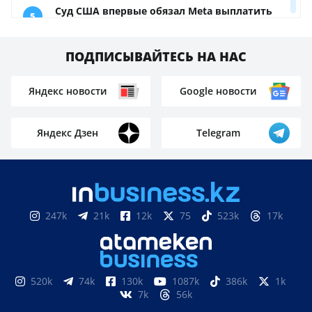
ПОДПИСЫВАЙТЕСЬ НА НАС
Яндекс новости
Google новости
Яндекс Дзен
Telegram
247k
21k
12k
75
523k
17k
520k
74k
130k
1087k
386k
1k
7k
56k