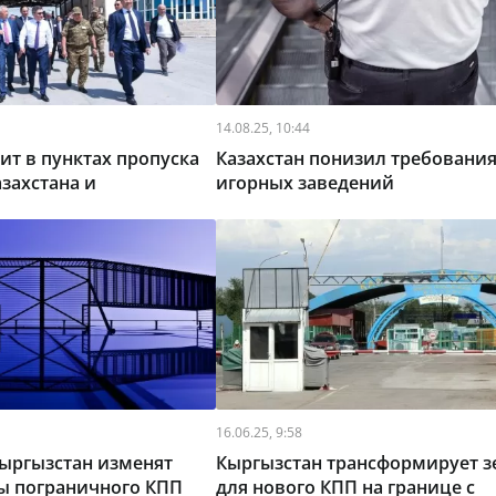
14.08.25, 10:44
ит в пунктах пропуска
Казахстан понизил требования
азахстана и
игорных заведений
16.06.25, 9:58
Кыргызстан изменят
Кыргызстан трансформирует 
ы пограничного КПП
для нового КПП на границе с