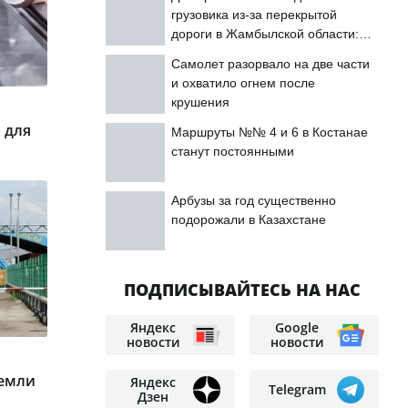
грузовика из-за перекрытой
дороги в Жамбылской области:
подробности
Самолет разорвало на две части
и охватило огнем после
крушения
 для
Маршруты №№ 4 и 6 в Костанае
станут постоянными
Арбузы за год существенно
подорожали в Казахстане
ПОДПИСЫВАЙТЕСЬ НА НАС
Яндекс
Google
новости
новости
земли
Яндекс
Telegram
Дзен