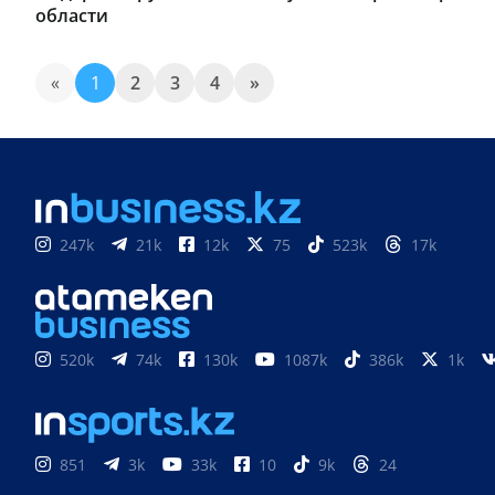
области
«
1
2
3
4
»
247k
21k
12k
75
523k
17k
520k
74k
130k
1087k
386k
1k
851
3k
33k
10
9k
24