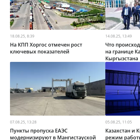
18.08.25, 8:39
14.08.25, 13:49
На КПП Хоргос отмечен рост
Что происход
ключевых показателей
на границе К
Кыргызстана
07.08.25, 13:28
05.08.25, 11:05
Пункты пропуска ЕАЭС
Казахстан и 
модернизируют в Мангистауской
режим работ