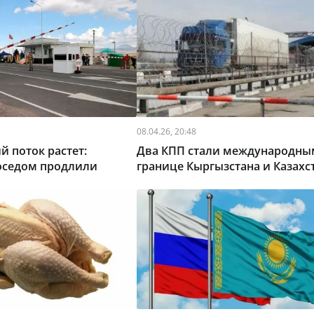
08.04.26, 20:48
й поток растет:
Два КПП стали международным
соседом продлили
границе Кыргызстана и Казахс