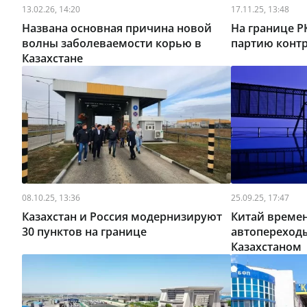
13.02.26, 14:20
17.11.25, 13:48
Названа основная причина новой
На границе 
волны заболеваемости корью в
партию конт
Казахстане
08.10.25, 13:36
25.09.25, 17:47
Казахстан и Россия модернизируют
Китай времен
30 пунктов на границе
автопереходы
Казахстаном