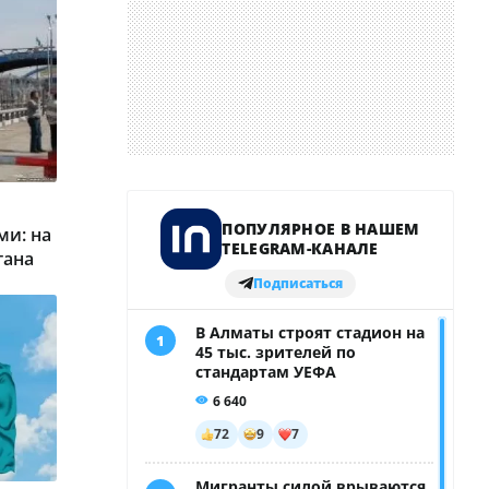
и: на
тана