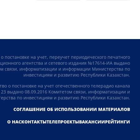
 о постановке на учет, переучет периодического печатного
ционного агентства и сетевого издания №17614-ИА выдано
том связи, информатизации и информации Министерства по
инвестициям и развитию Республики Казахстан.
тво о постановке на учет отечественного телерадио канала
23 выдано 08.09.2016 Комитетом связи, информатизации и
рства по инвестициям и развитию Республики Казахстан.
СОГЛАШЕНИЕ ОБ ИСПОЛЬЗОВАНИИ МАТЕРИАЛОВ
О НАС
КОНТАКТЫ
ТЕЛЕПРОЕКТЫ
ВАКАНСИИ
РЕЙТИНГИ
Подпишитесь на наш Telegram канал!