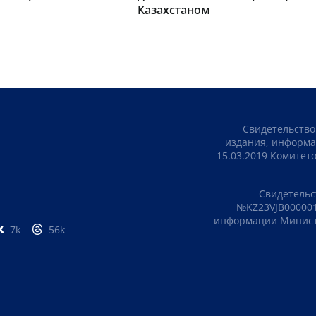
Казахстаном
Свидетельство
издания, информа
15.03.2019 Комите
Свидетельс
№KZ23VJB000001
информации Министе
7k
56k