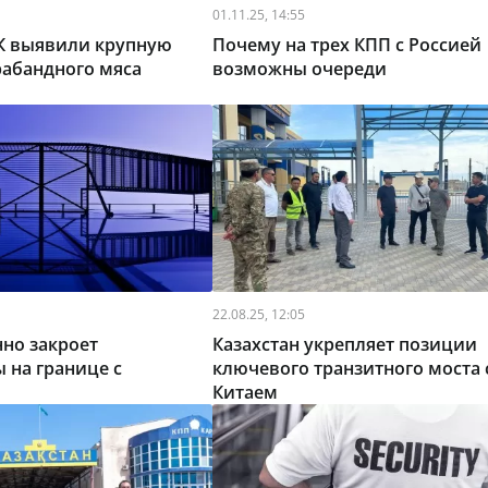
01.11.25, 14:55
РК выявили крупную
Почему на трех КПП с Россией
рабандного мяса
возможны очереди
22.08.25, 12:05
но закроет
Казахстан укрепляет позиции
 на границе с
ключевого транзитного моста 
Китаем