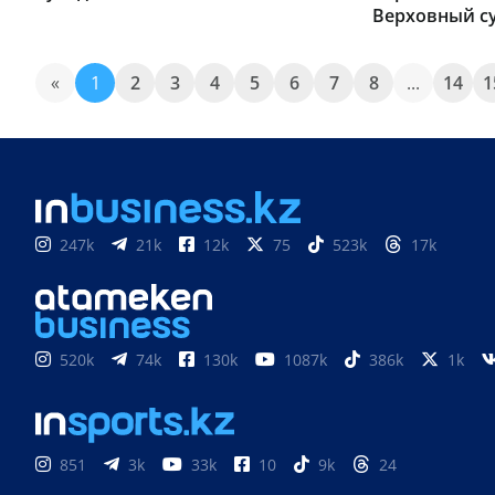
Верховный с
«
1
2
3
4
5
6
7
8
...
14
1
247k
21k
12k
75
523k
17k
520k
74k
130k
1087k
386k
1k
851
3k
33k
10
9k
24