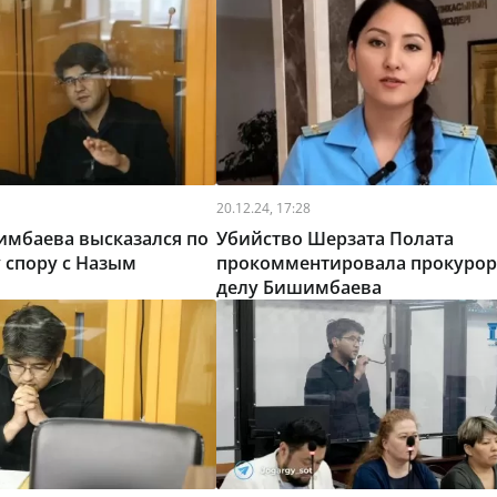
20.12.24, 17:28
имбаева высказался по
Убийство Шерзата Полата
 спору с Назым
прокомментировала прокурор
делу Бишимбаева