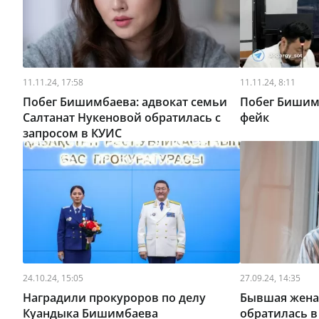
11.11.24, 17:58
11.11.24, 8:11
Побег Бишимбаева: адвокат семьи
Побег Бишим
Салтанат Нукеновой обратилась с
фейк
запросом в КУИС
24.10.24, 15:05
27.09.24, 14:35
Наградили прокуроров по делу
Бывшая жена
Куандыка Бишимбаева
обратилась в