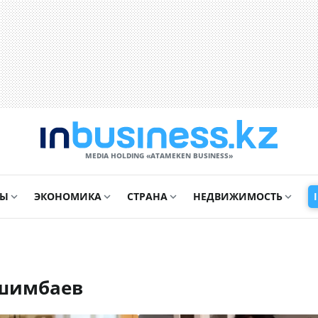
MEDIA HOLDING «ATAMEKЕN BUSINESS»
СЫ
ЭКОНОМИКА
СТРАНА
НЕДВИЖИМОСТЬ
ишимбаев