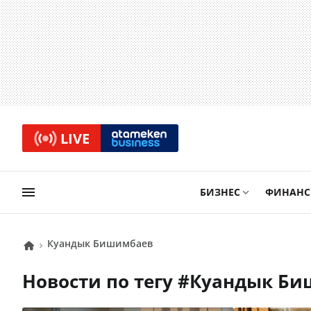
LIVE
БИЗНЕС
ФИНАН
Куандык Бишимбаев
Новости по тегу #
Куандык Б