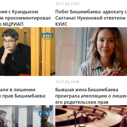
15.11.24, 17:27
ния с Куандыком
Побег Бишимбаева: адвокату 
м прокомментировал
Салтанат Нукеновой ответили 
тр МЦРИАП
КУИС
12.11.24, 13:46
зали в лишении
Бывшая жена Бишимбаева
х прав Бишимбаева:
проиграла апелляцию о лише
его родительских прав