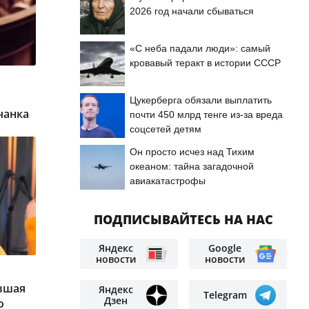
2026 год начали сбываться
«С неба падали люди»: самый
кровавый теракт в истории СССР
Цукерберга обязали выплатить
чанка
почти 450 млрд тенге из-за вреда
соцсетей детям
Он просто исчез над Тихим
океаном: тайна загадочной
авиакатастрофы
ПОДПИСЫВАЙТЕСЬ НА НАС
Яндекс
Google
новости
новости
ывшая
Яндекс
Telegram
Дзен
о