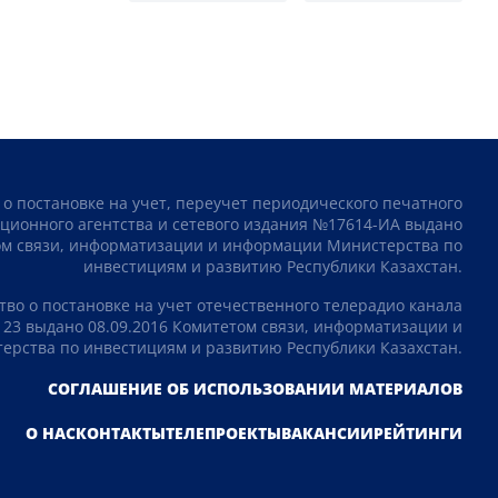
 о постановке на учет, переучет периодического печатного
ционного агентства и сетевого издания №17614-ИА выдано
том связи, информатизации и информации Министерства по
инвестициям и развитию Республики Казахстан.
тво о постановке на учет отечественного телерадио канала
23 выдано 08.09.2016 Комитетом связи, информатизации и
рства по инвестициям и развитию Республики Казахстан.
СОГЛАШЕНИЕ ОБ ИСПОЛЬЗОВАНИИ МАТЕРИАЛОВ
О НАС
КОНТАКТЫ
ТЕЛЕПРОЕКТЫ
ВАКАНСИИ
РЕЙТИНГИ