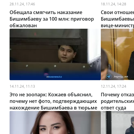
28.11.24, 17:46
18.11.24, 14:28
Обещала смягчить наказание
Свои отноше
Бишимбаеву за 100 млн: приговор
Бишимбаевы
обжалован
вице-минис
14.11.24, 11:13
12.11.24, 17:24
Это не зоопарк: Кожаев объяснил,
Почему отка
почему нет фото, подтверждающих
родительски
нахождение Бишимбаева в тюрьме
ответ суда