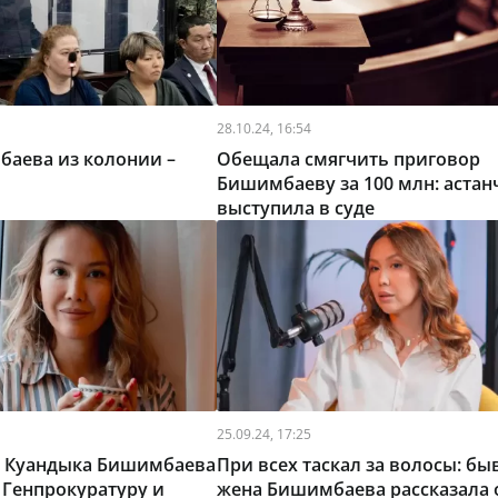
28.10.24, 16:54
баева из колонии –
Обещала смягчить приговор
Бишимбаеву за 100 млн: астан
выступила в суде
25.09.24, 17:25
 Куандыка Бишимбаева
При всех таскал за волосы: б
 Генпрокуратуру и
жена Бишимбаева рассказала 