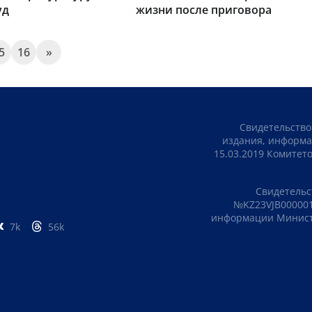
уд
жизни после приговора
5
16
»
Свидетельство
издания, информа
15.03.2019 Комите
Свидетельс
№KZ23VJB000001
информации Министе
7k
56k