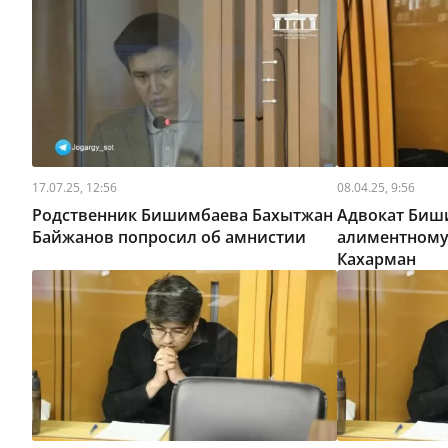
17.07.25, 12:56
08.04.25, 9:56
Родственник Бишимбаева Бахытжан
Адвокат Биш
Байжанов попросил об амнистии
алиментному
Кахарман