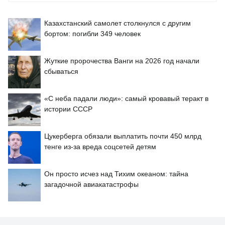
Казахстанский самолет столкнулся с другим
бортом: погибли 349 человек
Жуткие пророчества Ванги на 2026 год начали
сбываться
«С неба падали люди»: самый кровавый теракт в
истории СССР
Цукерберга обязали выплатить почти 450 млрд
тенге из-за вреда соцсетей детям
Он просто исчез над Тихим океаном: тайна
загадочной авиакатастрофы