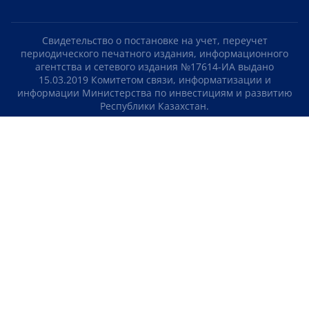
Свидетельство о постановке на учет, переучет
периодического печатного издания, информационного
агентства и сетевого издания №17614-ИА выдано
15.03.2019 Комитетом связи, информатизации и
информации Министерства по инвестициям и развитию
Республики Казахстан.
Свидетельство о постановке на учет отечественного
телерадио канала №KZ23VJB00000123 выдано 08.09.2016
Комитетом связи, информатизации и информации
Министерства по инвестициям и развитию Республики
Казахстан.
СОГЛАШЕНИЕ ОБ ИСПОЛЬЗОВАНИИ МАТЕРИАЛОВ
О НАС
КОНТАКТЫ
ТЕЛЕПРОЕКТЫ
ВАКАНСИИ
РЕЙТИНГИ
Медиахолдинг «Atameken Business»