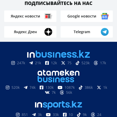
ПОДПИСЫВАЙТЕСЬ НА НАС
Яндекс новости
Google новости
Яндекс Дзен
Telegram
247k
21k
12k
75
523k
17k
520k
74k
130k
1087k
386k
1k
7k
56k
851
3k
33k
10
9k
24