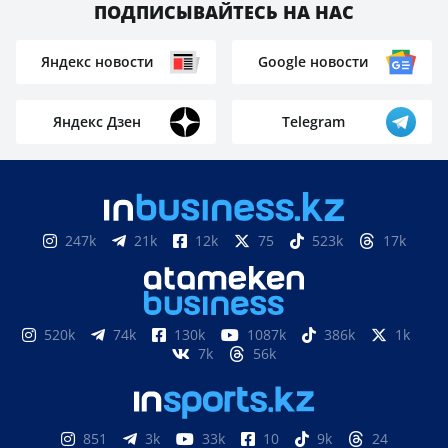
ПОДПИСЫВАЙТЕСЬ НА НАС
Яндекс новости
Google новости
Яндекс Дзен
Telegram
247k
21k
12k
75
523k
17k
520k
74k
130k
1087k
386k
1k
7k
56k
851
3k
33k
10
9k
24