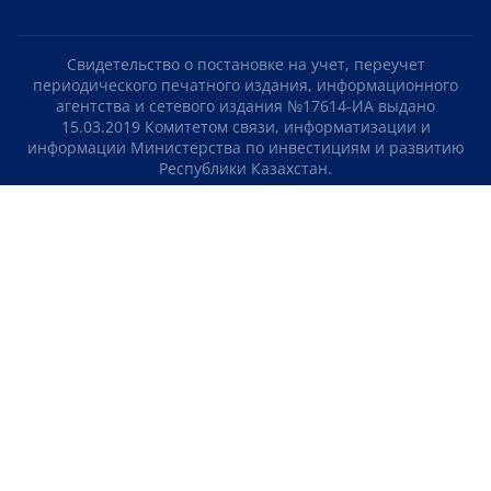
Свидетельство о постановке на учет, переучет
периодического печатного издания, информационного
агентства и сетевого издания №17614-ИА выдано
15.03.2019 Комитетом связи, информатизации и
информации Министерства по инвестициям и развитию
Республики Казахстан.
Свидетельство о постановке на учет отечественного
телерадио канала №KZ23VJB00000123 выдано 08.09.2016
Комитетом связи, информатизации и информации
Министерства по инвестициям и развитию Республики
Казахстан.
СОГЛАШЕНИЕ ОБ ИСПОЛЬЗОВАНИИ МАТЕРИАЛОВ
О НАС
КОНТАКТЫ
ТЕЛЕПРОЕКТЫ
ВАКАНСИИ
РЕЙТИНГИ
Медиахолдинг «Atameken Business»