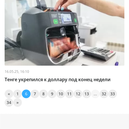
16.05.25, 16:10
Тенге укрепился к доллару под конец недели
«
1
6
7
8
9
10
11
12
13
...
32
33
34
»