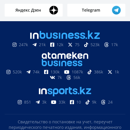
Яндекс Дзен
Telegram
247k
21k
12k
75
523k
17k
520k
74k
130k
1087k
386k
1k
7k
56k
851
3k
33k
10
9k
24
Свидетельство о постановке на учет, переучет
периодического печатного издания, информационного