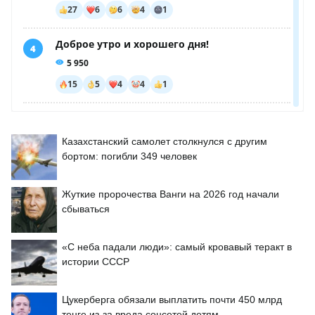
Казахстанский самолет столкнулся с другим
бортом: погибли 349 человек
Жуткие пророчества Ванги на 2026 год начали
сбываться
«С неба падали люди»: самый кровавый теракт в
истории СССР
Цукерберга обязали выплатить почти 450 млрд
тенге из-за вреда соцсетей детям