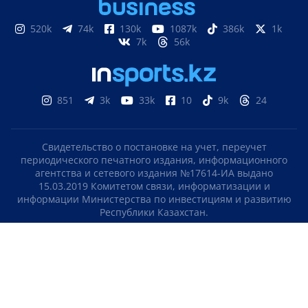
520k
74k
130k
1087k
386k
1k
7k
56k
851
3k
33k
10
9k
24
Свидетельство о постановке на учет, переучет
периодического печатного издания, информационного
агентства и сетевого издания №17614-ИА выдано
15.03.2019 Комитетом связи, информатизации и
информации Министерства по инвестициям и развитию
Республики Казахстан.
Свидетельство о постановке на учет отечественного
телерадио канала №KZ23VJB00000123 выдано 08.09.2016
Комитетом связи, информатизации и информации
Министерства по инвестициям и развитию Республики
Казахстан.