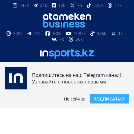
247k
21k
12k
75
523k
17k
520k
74k
130k
1087k
386k
1k
7k
56k
851
3k
33k
10
9k
24
Подпишитесь на наш Telegram канал!
Узнавайте о новостях первыми
Свидетельство о постановке на учет, переучет
периодического печатного издания, информационного
агентства и сетевого издания №17614-ИА выдано
Не сейчас
ПОДПИСАТЬСЯ
15.03.2019 Комитетом связи, информатизации и
информации Министерства по инвестициям и развитию
Республики Казахстан.
Свидетельство о постановке на учет отечественного
телерадио канала №KZ23VJB00000123 выдано 08.09.2016