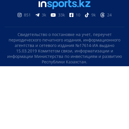
851
3k
33k
10
9k
24
Свидетельство о постановке на учет, переучет
периодического печатного издания, информационного
агентства и сетевого издания №17614-ИА выдано
15.03.2019 Комитетом связи, информатизации и
информации Министерства по инвестициям и развитию
Республики Казахстан.
Свидетельство о постановке на учет отечественного
телерадио канала №KZ23VJB00000123 выдано 08.09.2016
Комитетом связи, информатизации и информации
Министерства по инвестициям и развитию Республики
Казахстан.
СОГЛАШЕНИЕ ОБ ИСПОЛЬЗОВАНИИ МАТЕРИАЛОВ
О НАС
КОНТАКТЫ
ТЕЛЕПРОЕКТЫ
ВАКАНСИИ
РЕЙТИНГИ