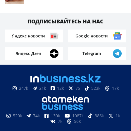
ПОДПИСЫВАЙТЕСЬ НА НАС
Яндекс новости
Google новости
Яндекс Дзен
Telegram
247k
21k
12k
75
523k
17k
520k
74k
130k
1087k
386k
1k
7k
56k