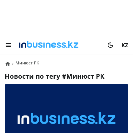
KZ
Минюст РК
Новости по тегу #
Минюст РК