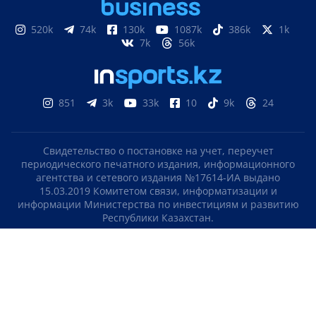
520k
74k
130k
1087k
386k
1k
7k
56k
851
3k
33k
10
9k
24
Свидетельство о постановке на учет, переучет
периодического печатного издания, информационного
агентства и сетевого издания №17614-ИА выдано
15.03.2019 Комитетом связи, информатизации и
информации Министерства по инвестициям и развитию
Республики Казахстан.
Свидетельство о постановке на учет отечественного
телерадио канала №KZ23VJB00000123 выдано 08.09.2016
Комитетом связи, информатизации и информации
Министерства по инвестициям и развитию Республики
Казахстан.