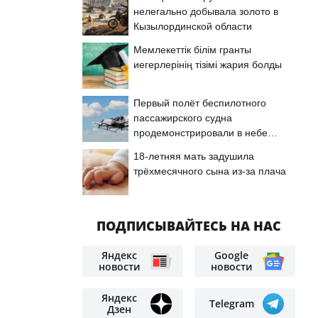
нелегально добывала золото в
Кызылординской области
Мемлекеттік білім гранты
иегерлерінің тізімі жария болды
Первый полёт беспилотного
пассажирского судна
продемонстрировали в небе
Астаны
18-летняя мать задушила
трёхмесячного сына из-за плача
ПОДПИСЫВАЙТЕСЬ НА НАС
Яндекс
Google
новости
новости
Яндекс
Telegram
Дзен