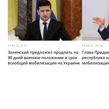
19.05.22, 0:32
08.05.22, 16:28
Зеленский предложил продлить на
Глава Придне
90 дней военное положение и срок
республике н
всеобщей мобилизации на Украине
мобилизаци