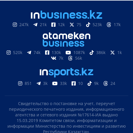
247k
21k
12k
75
523k
17k
520k
74k
130k
1087k
386k
1k
7k
56k
851
3k
33k
10
9k
24
Свидетельство о постановке на учет, переучет
периодического печатного издания, информационного
агентства и сетевого издания №17614-ИА выдано
15.03.2019 Комитетом связи, информатизации и
информации Министерства по инвестициям и развитию
Республики Казахстан.