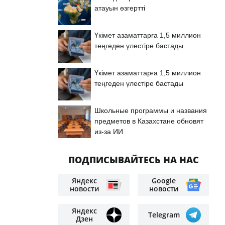
атауын өзгертті
Үкімет азаматтарға 1,5 миллион
теңгеден үлестіре бастады
Үкімет азаматтарға 1,5 миллион
теңгеден үлестіре бастады
Школьные программы и названия
предметов в Казахстане обновят
из-за ИИ
ПОДПИСЫВАЙТЕСЬ НА НАС
Яндекс
Google
новости
новости
Яндекс
Telegram
Дзен