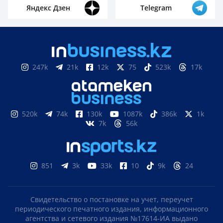
Яндекс Дзен
Telegram
247k
21k
12k
75
523k
17k
520k
74k
130k
1087k
386k
1k
7k
56k
851
3k
33k
10
9k
24
Свидетельство о постановке на учет, переучет
периодического печатного издания, информационного
агентства и сетевого издания №17614-ИА выдано