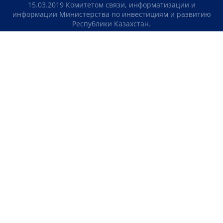
15.03.2019 Комитетом связи, информатизации и
информации Министерства по инвестициям и развитию
Республики Казахстан.
Свидетельство о постановке на учет отечественного
телерадио канала №KZ23VJB00000123 выдано 08.09.2016
Комитетом связи, информатизации и информации
Министерства по инвестициям и развитию Республики
Казахстан.
СОГЛАШЕНИЕ ОБ ИСПОЛЬЗОВАНИИ МАТЕРИАЛОВ
О НАС
КОНТАКТЫ
ТЕЛЕПРОЕКТЫ
ВАКАНСИИ
РЕЙТИНГИ
Медиахолдинг «Atameken Business»
ПОЛИТИКА КОНФИДЕНЦИАЛЬНОСТИ