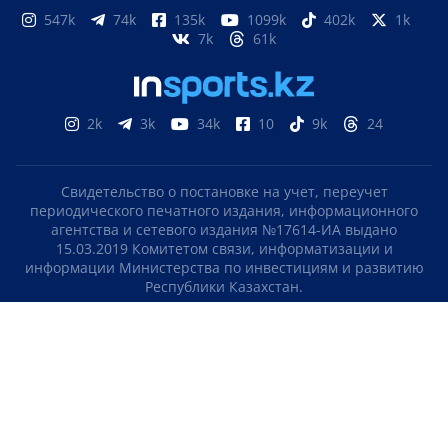
547k
74k
135k
1099k
402k
1k
7k
61k
2k
3k
34k
10
9k
24
Свидетельство о постановке на учет, переучет
периодического печатного издания, информационного
агентства и сетевого издания №17614-ИА выдано
15.03.2019 Комитетом связи, информатизации и
информации Министерства по инвестициям и развитию
Республики Казахстан.
Свидетельство о постановке на учет отечественного
телерадио канала №KZ23VJB00000123 выдано 08.09.2016
Комитетом связи, информатизации и информации
Министерства по инвестициям и развитию Республики
Казахстан.
СОГЛАШЕНИЕ ОБ ИСПОЛЬЗОВАНИИ МАТЕРИАЛОВ