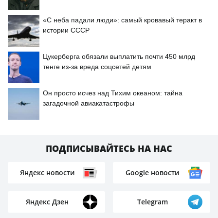
«С неба падали люди»: самый кровавый теракт в
истории СССР
Цукерберга обязали выплатить почти 450 млрд
тенге из-за вреда соцсетей детям
Он просто исчез над Тихим океаном: тайна
загадочной авиакатастрофы
ПОДПИСЫВАЙТЕСЬ НА НАС
Яндекс новости
Google новости
Яндекс Дзен
Telegram