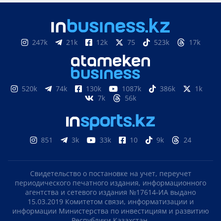
247k
21k
12k
75
523k
17k
520k
74k
130k
1087k
386k
1k
7k
56k
851
3k
33k
10
9k
24
Свидетельство о постановке на учет, переучет
периодического печатного издания, информационного
агентства и сетевого издания №17614-ИА выдано
15.03.2019 Комитетом связи, информатизации и
информации Министерства по инвестициям и развитию
Республики Казахстан.