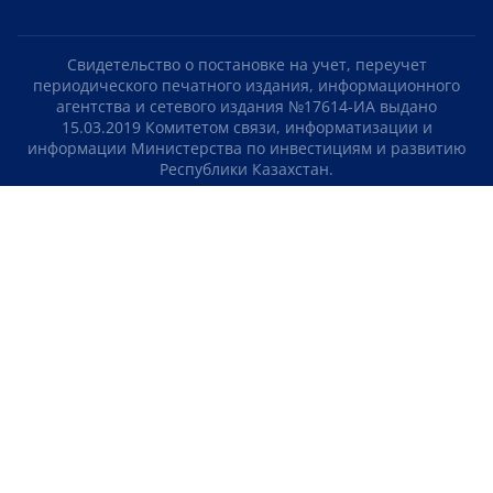
Свидетельство о постановке на учет, переучет
периодического печатного издания, информационного
агентства и сетевого издания №17614-ИА выдано
15.03.2019 Комитетом связи, информатизации и
информации Министерства по инвестициям и развитию
Республики Казахстан.
Свидетельство о постановке на учет отечественного
телерадио канала №KZ23VJB00000123 выдано 08.09.2016
Комитетом связи, информатизации и информации
Министерства по инвестициям и развитию Республики
Казахстан.
СОГЛАШЕНИЕ ОБ ИСПОЛЬЗОВАНИИ МАТЕРИАЛОВ
О НАС
КОНТАКТЫ
ТЕЛЕПРОЕКТЫ
ВАКАНСИИ
РЕЙТИНГИ
Медиахолдинг «Atameken Business»