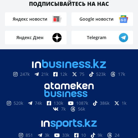
ПОДПИСЫВАЙТЕСЬ НА НАС
Яндекс новости
Google новости
Яндекс Дзен
Telegram
247k
21k
12k
75
523k
17k
520k
74k
130k
1087k
386k
1k
7k
56k
851
3k
33k
10
9k
24