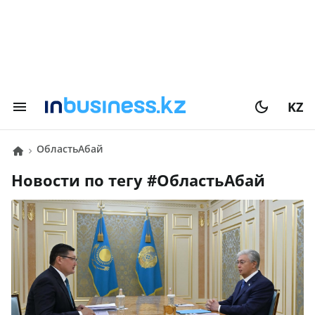
KZ
областьАбай
Новости по тегу #
областьАбай